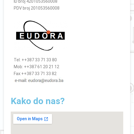
ID broj 4201053560008
PDV broj 201053560008
Tel: ++387 33 71 33 80
Mob: ++387 61 20 21 12
Fax:++387 33 71 33 82
Kako do nas?